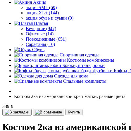
Акция
акция SML (69)
акция XL+ (144)
акция обувь и сумки (0)
Платья
Вечерние (947)
Офисные (14)
Повседневные (651)
Сарафаны (16)
Обувь
Спортивная одежда
Костюмы комбинезоны
Брюки, штаны, юбки
Кофты, 
Одежда для дома
Спальные комплекты
Костюм 2ка из американской креп-жатки, разные цвета
339 ₪
Купить
Костюм 2ка из американской 