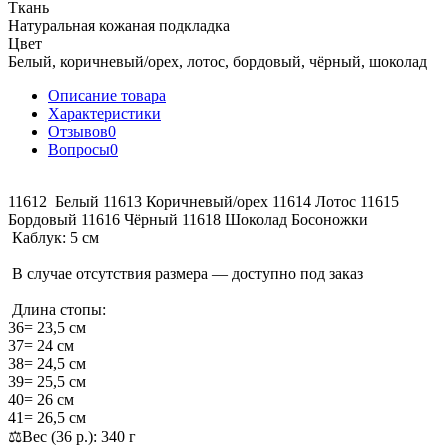
Ткань
Натуральная кожаная подкладка
Цвет
Белый, коричневый/орех, лотос, бордовый, чёрный, шоколад
Описание товара
Характеристики
Отзывов
0
Вопросы
0
11612 Белый 11613 Коричневый/орех 11614 Лотос 11615
Бордовый 11616 Чёрный 11618 Шоколад Босоножки
Каблук: 5 см
В случае отсутствия размера — доступно под заказ
Длина стопы:
36= 23,5 см
37= 24 см
38= 24,5 см
39= 25,5 см
40= 26 см
41= 26,5 см
⚖️Вес (36 р.): 340 г