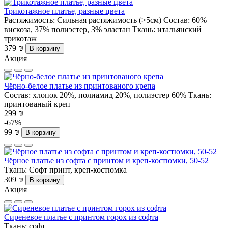
Трикотажное платье, разные цвета
Растяжимость:
Сильная растяжимость (>5см)
Состав:
60%
вискоза, 37% полиэстер, 3% эластан
Ткань:
итальянский
трикотаж
379 ₪
В корзину
Акция
Чёрно-белое платье из принтованого крепа
Состав:
хлопок 20%, полиамид 20%, полиэстер 60%
Ткань:
принтованый креп
299 ₪
-67%
99 ₪
В корзину
Чёрное платье из софта с принтом и креп-костюмки, 50-52
Ткань:
Софт принт, креп-костюмка
309 ₪
В корзину
Акция
Сиреневое платье с принтом горох из софта
Ткань:
софт