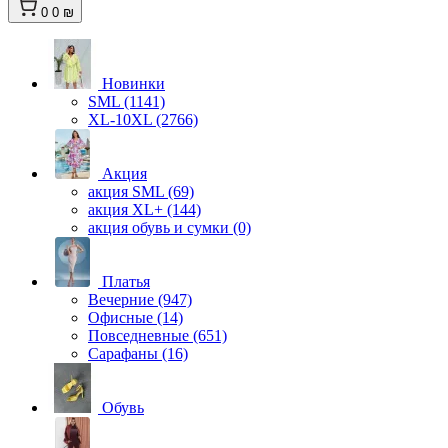
0
0 ₪
Новинки
SML (1141)
XL-10XL (2766)
Акция
акция SML (69)
акция XL+ (144)
акция обувь и сумки (0)
Платья
Вечерние (947)
Офисные (14)
Повседневные (651)
Сарафаны (16)
Обувь