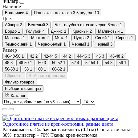
Фильтр
Наличие
В наличии
4
Под заказ, доставка 3-5 недель
10
Цвет
Айвори
2
Бежевый
3
Без голубого оттенка черно-белое
1
Бордо
1
Голубой
4
Джинс
1
Красный
2
Малиновый
1
Марсала
1
Ментол
2
Мята
1
Пудра
2
Синий
1
Сирень
1
Темно-синий
1
Черно-белый
1
Черный
1
чёрный
3
Размер
46-48-50
1
42
2
42-44
5
44
2
44-46
3
46
3
46-48
2
48
3
48-50
1
50
3
50-52
1
52
4
52-54
1
54
3
56
1
56-58
1
58
1
60
1
60-62
1
Сбросить
Выберите фильтры
Фильтр товаров
Выберите фильтры
Каталог
Однотонное платье из креп-костюмки, разные цвета
Растяжимость:
Слабая растяжимость (0-1см)
Состав:
вискоза
30%, полиэстер – 70%
Ткань:
креп-костюмка