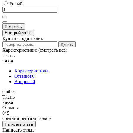
белый
В корзину
Быстрый заказ
Купить в один клик
Купить
Характеристики:
(смотреть все)
Ткань
вязка
Характеристики
Отзывов
0
Вопросы
0
clothes
Ткань
вязка
Отзывы
0
/ 5
средний рейтинг товара
Написать отзыв
Написать отзыв