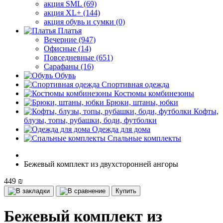
акция SML (69)
акция XL+ (144)
акция обувь и сумки (0)
Платья
Вечерние (947)
Офисные (14)
Повседневные (651)
Сарафаны (16)
Обувь
Спортивная одежда
Костюмы комбинезоны
Брюки, штаны, юбки
Кофты,
блузы, топы, рубашки, боди, футболки
Одежда для дома
Спальные комплекты
Бежевый комплект из двухсторонней ангоры
449 ₪
Купить
Бежевый комплект из