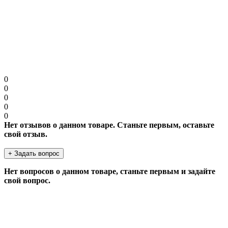
Примечание:
HTML разметка не поддерживается! Используйте обычный
текст.
Продолжить
0
0
0
0
0
Нет отзывов о данном товаре. Станьте первым, оставьте
свой отзыв.
+ Задать вопрос
Нет вопросов о данном товаре, станьте первым и задайте
свой вопрос.