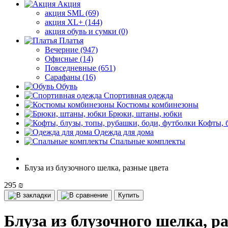
Акция
акция SML (69)
акция XL+ (144)
акция обувь и сумки (0)
Платья
Вечерние (947)
Офисные (14)
Повседневные (651)
Сарафаны (16)
Обувь
Спортивная одежда
Костюмы комбинезоны
Брюки, штаны, юбки
Кофты, 
Одежда для дома
Спальные комплекты
Блуза из блузочного шелка, разные цвета
295 ₪
Купить
Блуза из блузочного шелка, р