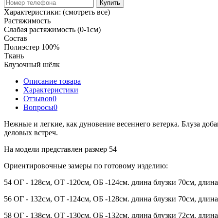
Купить
Характеристики:
(смотреть все)
Растяжимость
Слабая растяжимость (0-1см)
Состав
Полиэстер 100%
Ткань
Блузочный шёлк
Описание товара
Характеристики
Отзывов
0
Вопросы
0
Нежные и легкие, как дуновение весеннего ветерка. Блуза доб
деловых встреч.
На модели представлен размер 54
Ориентировочные замеры по готовому изделию:
54 ОГ - 128см, ОТ -120см, ОБ -124см. длина блузки 70см, длин
56 ОГ - 132см, ОТ -124см, ОБ -128см. длина блузки 70см, длин
58 ОГ - 138см, ОТ -130см, ОБ -132см. длина блузки 72см, длин