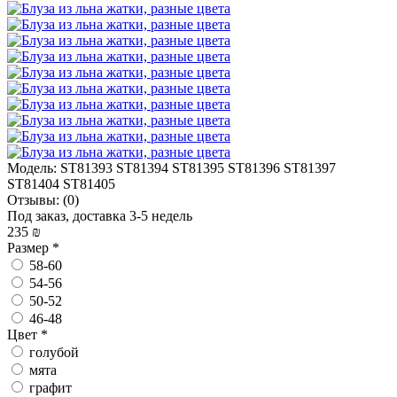
Модель:
ST81393 ST81394 ST81395 ST81396 ST81397
ST81404 ST81405
Отзывы:
(0)
Под заказ, доставка 3-5 недель
235 ₪
Размер
*
58-60
54-56
50-52
46-48
Цвет
*
голубой
мята
графит