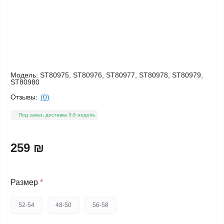
Модель:
ST80975, ST80976, ST80977, ST80978, ST80979,
ST80980
Отзывы:
(0)
Под заказ, доставка 3-5 недель
259 ₪
Размер
*
52-54
48-50
56-58