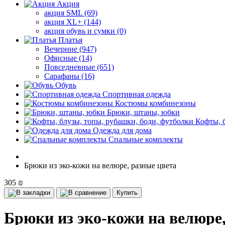
Акция
акция SML (69)
акция XL+ (144)
акция обувь и сумки (0)
Платья
Вечерние (947)
Офисные (14)
Повседневные (651)
Сарафаны (16)
Обувь
Спортивная одежда
Костюмы комбинезоны
Брюки, штаны, юбки
Кофты, 
Одежда для дома
Спальные комплекты
Брюки из эко-кожи на велюре, разные цвета
305 ₪
Купить
Брюки из эко-кожи на велюре,