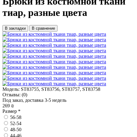
Брюки из костюмной ткани
тиар, разные цвета
В закладки
В сравнение
Модель:
ST83755, ST83756, ST83757, ST83758
Отзывы:
(0)
Под заказ, доставка 3-5 недель
269 ₪
Размер
*
56-58
52-54
48-50
44-46