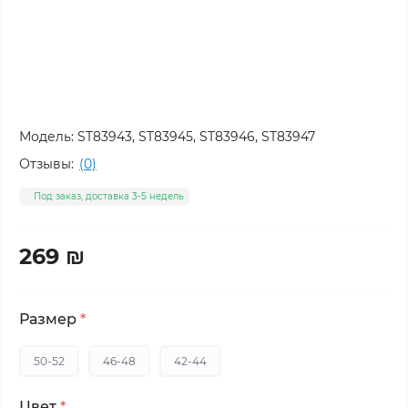
Модель:
ST83943, ST83945, ST83946, ST83947
Отзывы:
(0)
Под заказ, доставка 3-5 недель
269 ₪
Размер
*
50-52
46-48
42-44
Цвет
*