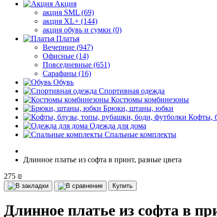
Акция
акция SML (69)
акция XL+ (144)
акция обувь и сумки (0)
Платья
Вечерние (947)
Офисные (14)
Повседневные (651)
Сарафаны (16)
Обувь
Спортивная одежда
Костюмы комбинезоны
Брюки, штаны, юбки
Кофты, 
Одежда для дома
Спальные комплекты
Длинное платье из софта в принт, разные цвета
275 ₪
Купить
Длинное платье из софта в пр