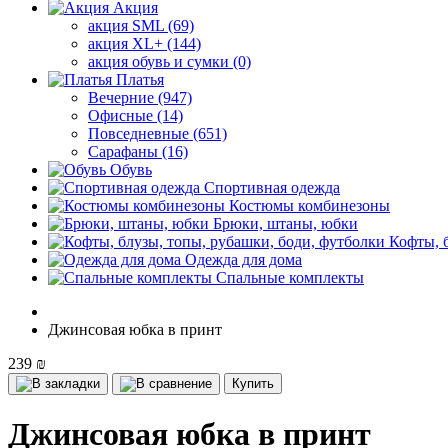
Акция
акция SML (69)
акция XL+ (144)
акция обувь и сумки (0)
Платья
Вечерние (947)
Офисные (14)
Повседневные (651)
Сарафаны (16)
Обувь
Спортивная одежда
Костюмы комбинезоны
Брюки, штаны, юбки
Кофты, 
Одежда для дома
Спальные комплекты
Джинсовая юбка в принт
239 ₪
Купить
Джинсовая юбка в принт