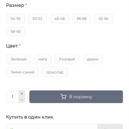
Размер
*
54-56
50-52
46-48
66-68
62-64
58-60
Цвет
*
Зеленый
мята
Розовый
джинс
Темно-синий
Шоколад
В корзину
Купить в один клик