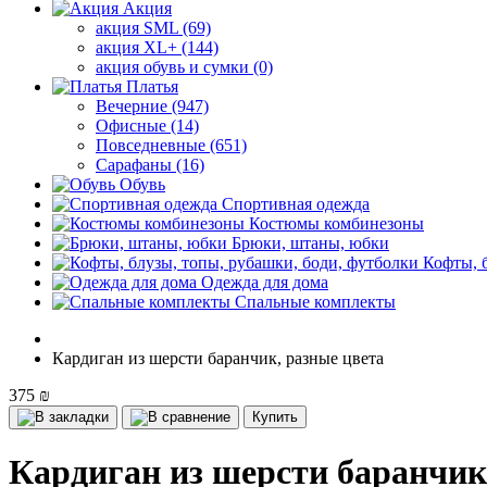
Акция
акция SML (69)
акция XL+ (144)
акция обувь и сумки (0)
Платья
Вечерние (947)
Офисные (14)
Повседневные (651)
Сарафаны (16)
Обувь
Спортивная одежда
Костюмы комбинезоны
Брюки, штаны, юбки
Кофты, 
Одежда для дома
Спальные комплекты
Кардиган из шерсти баранчик, разные цвета
375 ₪
Купить
Кардиган из шерсти баранчик