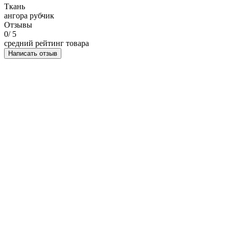
Ткань
ангора рубчик
Отзывы
0
/ 5
средний рейтинг товара
Написать отзыв
НАПИСАТЬ ОТЗЫВ
Костюм 2ка из ангоры рубчика, разные цвета