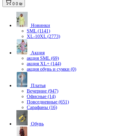
0
0 ₪
Новинки
SML (1141)
XL-10XL (2773)
Акция
акция SML (69)
акция XL+ (144)
акция обувь и сумки (0)
Платья
Вечерние (947)
Офисные (14)
Повседневные (651)
Сарафаны (16)
Обувь