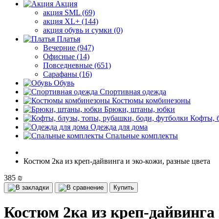
Акция
акция SML (69)
акция XL+ (144)
акция обувь и сумки (0)
Платья
Вечерние (947)
Офисные (14)
Повседневные (651)
Сарафаны (16)
Обувь
Спортивная одежда
Костюмы комбинезоны
Брюки, штаны, юбки
Кофты, 
Одежда для дома
Спальные комплекты
Костюм 2ка из креп-дайвинга и эко-кожи, разные цвета
385 ₪
Купить
Костюм 2ка из креп-дайвинга 