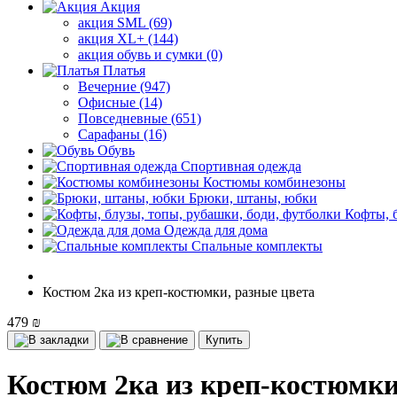
Акция
акция SML (69)
акция XL+ (144)
акция обувь и сумки (0)
Платья
Вечерние (947)
Офисные (14)
Повседневные (651)
Сарафаны (16)
Обувь
Спортивная одежда
Костюмы комбинезоны
Брюки, штаны, юбки
Кофты, 
Одежда для дома
Спальные комплекты
Костюм 2ка из креп-костюмки, разные цвета
479 ₪
Купить
Костюм 2ка из креп-костюмки