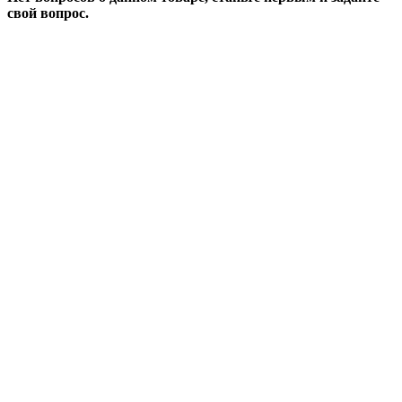
свой вопрос.
ЗАДАТЬ ВОПРОС
Если у Вас есть вопросы по этому товару, заполните
форму ниже, и мы ответим в ближайшее время.