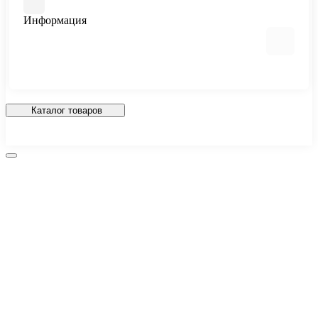
Информация
О нас
Обмен и возврат
Каталог товаров
Доставка
Политика конфиденциальности
Контакты
Карта сайта