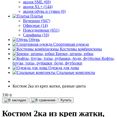
акция SML (69)
акция XL+ (144)
акция обувь и сумки (0)
Платья
Вечерние (947)
Офисные (14)
Повседневные (651)
Сарафаны (16)
Обувь
Спортивная одежда
Костюмы комбинезоны
Брюки, штаны, юбки
Кофты,
блузы, топы, рубашки, боди, футболки
Одежда для дома
Спальные комплекты
Костюм 2ка из креп жатки, разные цвета
330 ₪
Купить
Костюм 2ка из креп жатки,