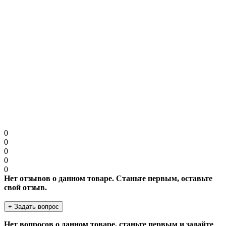
Примечание:
HTML разметка не поддерживается! Используйте обычный
текст.
Продолжить
0
0
0
0
0
Нет отзывов о данном товаре. Станьте первым, оставьте
свой отзыв.
+ Задать вопрос
Нет вопросов о данном товаре, станьте первым и задайте