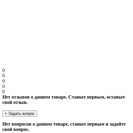
Примечание:
HTML разметка не поддерживается! Используйте обычный
текст.
Продолжить
0
0
0
0
0
Нет отзывов о данном товаре. Станьте первым, оставьте
свой отзыв.
+ Задать вопрос
Нет вопросов о данном товаре, станьте первым и задайте
свой вопрос.