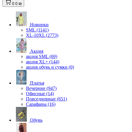
0
0 ₪
Новинки
SML (1141)
XL-10XL (2773)
Акция
акция SML (69)
акция XL+ (144)
акция обувь и сумки (0)
Платья
Вечерние (947)
Офисные (14)
Повседневные (651)
Сарафаны (16)
Обувь