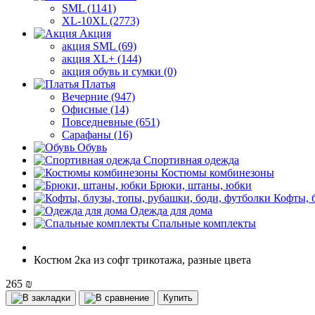
SML (1141)
XL-10XL (2773)
Акция
акция SML (69)
акция XL+ (144)
акция обувь и сумки (0)
Платья
Вечерние (947)
Офисные (14)
Повседневные (651)
Сарафаны (16)
Обувь
Спортивная одежда
Костюмы комбинезоны
Брюки, штаны, юбки
Кофты, 
Одежда для дома
Спальные комплекты
Костюм 2ка из софт трикотажа, разные цвета
265 ₪
Купить