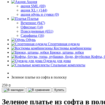
Акция
акция SML (69)
акция XL+ (144)
акция обувь и сумки (0)
Платья
Вечерние (947)
Офисные (14)
Повседневные (651)
Сарафаны (16)
Обувь
Спортивная одежда
Костюмы комбинезоны
Брюки, штаны, юбки
Кофты, 
Одежда для дома
Спальные комплекты
Зеленое платье из софта в полоску
259 ₪
Купить
Зеленое платье из софта в пол