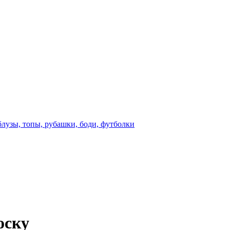
блузы, топы, рубашки, боди, футболки
оску