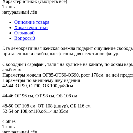
Характеристики:
(смотреть все)
Ткань
натуральный лён
Описание товара
Характеристики
Отзывов
0
Вопросы
0
Эта демократичная женская одежда подарит ощущение свобод
приталенные и свободные фасоны для всех типов фигур.
Свободный сарафан , талия на кулиске на канате, по бокам кар
альбомах.
Параметры модели ОГ85-ОТ60-ОБ90, рост 170см, на ней предст
Параметры по внешнему шву изделия
42-44 :ОГ90, ОТ90, ОБ 100,дл80см
44-46 ОГ 96 см, ОТ 98 см, ОБ 108 см
48-50 ОГ 108 см, ОТ 108 (шнур), ОБ 116 см
52-54:ог 108,от110,об114,дл85см
clothes
Ткань
натуральный лён