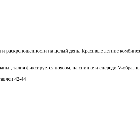
ы и раскрепощенности на целый день. Красивые
летние комбине
маны , талия фиксируется поясом, на спинке и спереди V-образн
авлен 42-44