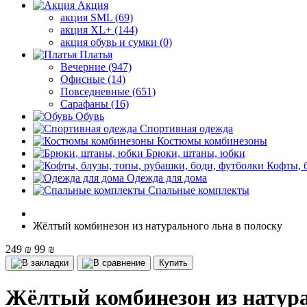
Акция
акция SML (69)
акция XL+ (144)
акция обувь и сумки (0)
Платья
Вечерние (947)
Офисные (14)
Повседневные (651)
Сарафаны (16)
Обувь
Спортивная одежда
Костюмы комбинезоны
Брюки, штаны, юбки
Кофты, 
Одежда для дома
Спальные комплекты
Жёлтый комбинезон из натурального льна в полоску
249 ₪
99 ₪
Купить
Жёлтый комбинезон из натура